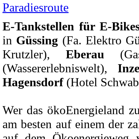
Paradiesroute
E-Tankstellen für E-Bike
in
Güssing
(Fa. Elektro Gü
Krutzler),
Eberau
(Gas
(Wassererlebniswelt),
Inz
Hagensdorf
(Hotel Schwab
Wer das ökoEnergieland zu
am besten auf einem der z
auf dem Ökoenergieweg v